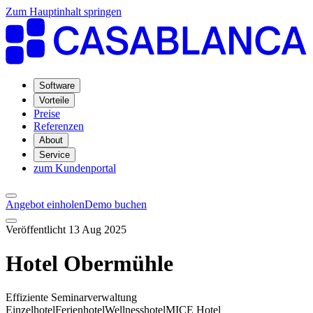
Zum Hauptinhalt springen
Software
Vorteile
Preise
Referenzen
About
Service
zum Kundenportal
Angebot einholen
Demo buchen
Veröffentlicht 13 Aug 2025
Hotel Obermühle
Effiziente Seminarverwaltung
Einzelhotel
Ferienhotel
Wellnesshotel
MICE Hotel