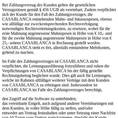
Bei Zahlungsverzug des Kunden gelten die gesetzlichen
Verzugszinsen gemäß § 456 UGB als vereinbart. Zudem verpflichtet
sich der Kunde für den Fall des Zahlungsverzuges, die
CASABLANCA entstehenden Mahn- und Inkassospesen, ebenso
wie allfällige zur zweckentsprechenden Rechtsverfolgung
notwendigen Rechtsvertretungskosten, zu ersetzen, wobei für die
erste Mahnung angemessene Mahnspesen in Höhe von € 10,- und
für die zweite Mahnung angemessene Mahnspesen in Höhe von €
25,- seitens CASABLANCA in Rechnung gestellt werden.
CASABLANCA steht es frei, allenfalls entstandene Mehrkosten,
geltend zu machen.
Im Falle des Zahlungsverzuges ist CASABLANCA nicht
verpflichtet, die Leistungsausführung fortzuführen und ruhen die
Verpflichtungen von CASABLANCA bis der fällig gestellte
Rechnungsbetrag beglichen wurde. Dies gilt auch für Leistungen,
welche im Rahmen allfälliger weiterer Verträge mit dem Kunden
von CASABLANCA zu erbringen sind. Insbesondere ist
CASABLANCA im Falle des Zahlungsverzuges berechtigt,
den Zugriff auf die Software zu unterbinden;
das vereinbarte Entgelt, auch aufgrund anderer Vereinbarungen mit
dem Kunden, in voller Höhe fällig zu stellen, und/oder
entweder am Vertrag festzuhalten oder unter Setzung einer Nachfrist
von 10 Tagen vom Vertrag zurückzutreten, diesfalls der Kunde