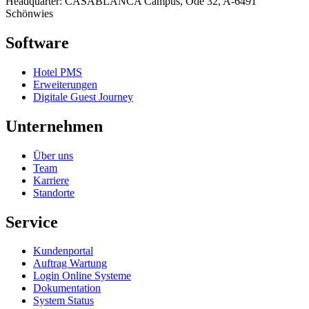
Headquarter: CASABLANCA Campus, Öde 32, A-6491
Schönwies
Software
Hotel PMS
Erweiterungen
Digitale Guest Journey
Unternehmen
Über uns
Team
Karriere
Standorte
Service
Kundenportal
Auftrag Wartung
Login Online Systeme
Dokumentation
System Status