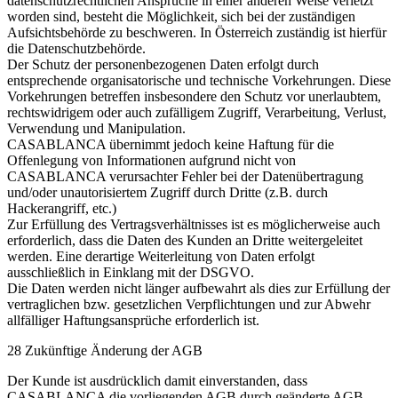
datenschutzrechtlichen Ansprüche in einer anderen Weise verletzt
worden sind, besteht die Möglichkeit, sich bei der zuständigen
Aufsichtsbehörde zu beschweren. In Österreich zuständig ist hierfür
die Datenschutzbehörde.
Der Schutz der personenbezogenen Daten erfolgt durch
entsprechende organisatorische und technische Vorkehrungen. Diese
Vorkehrungen betreffen insbesondere den Schutz vor unerlaubtem,
rechtswidrigem oder auch zufälligem Zugriff, Verarbeitung, Verlust,
Verwendung und Manipulation.
CASABLANCA übernimmt jedoch keine Haftung für die
Offenlegung von Informationen aufgrund nicht von
CASABLANCA verursachter Fehler bei der Datenübertragung
und/oder unautorisiertem Zugriff durch Dritte (z.B. durch
Hackerangriff, etc.)
Zur Erfüllung des Vertragsverhältnisses ist es möglicherweise auch
erforderlich, dass die Daten des Kunden an Dritte weitergeleitet
werden. Eine derartige Weiterleitung von Daten erfolgt
ausschließlich in Einklang mit der DSGVO.
Die Daten werden nicht länger aufbewahrt als dies zur Erfüllung der
vertraglichen bzw. gesetzlichen Verpflichtungen und zur Abwehr
allfälliger Haftungsansprüche erforderlich ist.
28 Zukünftige Änderung der AGB
Der Kunde ist ausdrücklich damit einverstanden, dass
CASABLANCA die vorliegenden AGB durch geänderte AGB