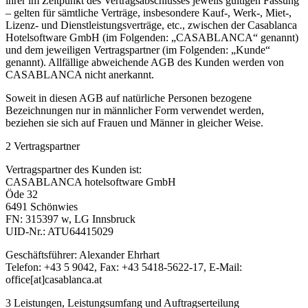
ihrer im Zeitpunkt des Vertragsabschlusses jeweils gültigen Fassung
– gelten für sämtliche Verträge, insbesondere Kauf-, Werk-, Miet-,
Lizenz- und Dienstleistungsverträge, etc., zwischen der Casablanca
Hotelsoftware GmbH (im Folgenden: „CASABLANCA“ genannt)
und dem jeweiligen Vertragspartner (im Folgenden: „Kunde“
genannt). Allfällige abweichende AGB des Kunden werden von
CASABLANCA nicht anerkannt.
Soweit in diesen AGB auf natürliche Personen bezogene
Bezeichnungen nur in männlicher Form verwendet werden,
beziehen sie sich auf Frauen und Männer in gleicher Weise.
2 Vertragspartner
Vertragspartner des Kunden ist:
CASABLANCA hotelsoftware GmbH
Öde 32
6491 Schönwies
FN: 315397 w, LG Innsbruck
UID-Nr.: ATU64415029
Geschäftsführer: Alexander Ehrhart
Telefon: +43 5 9042, Fax: +43 5418-5622-17, E-Mail:
office[at]casablanca.at
3 Leistungen, Leistungsumfang und Auftragserteilung