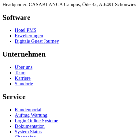
Headquarter: CASABLANCA Campus, Öde 32, A-6491 Schönwies
Software
Hotel PMS
Erweiterungen
Digitale Guest Journey
Unternehmen
Über uns
Team
Karriere
Standorte
Service
Kundenportal
Auftrag Wartung
Login Online Systeme
Dokumentation
System Status