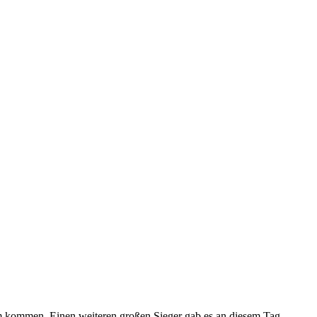
m kommen. Einen weiteren großen Sieger gab es an diesem Tag