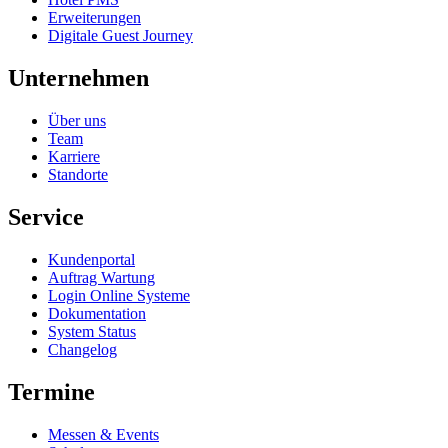
Erweiterungen
Digitale Guest Journey
Unternehmen
Über uns
Team
Karriere
Standorte
Service
Kundenportal
Auftrag Wartung
Login Online Systeme
Dokumentation
System Status
Changelog
Termine
Messen & Events